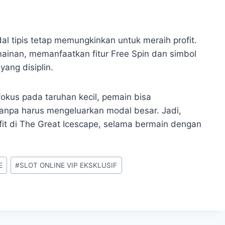
 tipis tetap memungkinkan untuk meraih profit.
nan, memanfaatkan fitur Free Spin dan simbol
ang disiplin.
fokus pada taruhan kecil, pemain bisa
anpa harus mengeluarkan modal besar. Jadi,
it di
The Great Icescape
, selama bermain dengan
E
#
SLOT ONLINE VIP EKSKLUSIF