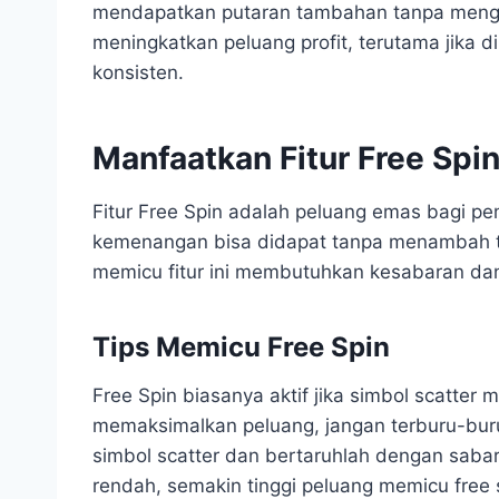
mendapatkan putaran tambahan tanpa mengel
meningkatkan peluang profit, terutama jika 
konsisten.
Manfaatkan Fitur Free Spi
Fitur Free Spin adalah peluang emas bagi pe
kemenangan bisa didapat tanpa menambah t
memicu fitur ini membutuhkan kesabaran dan 
Tips Memicu Free Spin
Free Spin biasanya aktif jika simbol scatter m
memaksimalkan peluang, jangan terburu-bur
simbol scatter dan bertaruhlah dengan saba
rendah, semakin tinggi peluang memicu free 