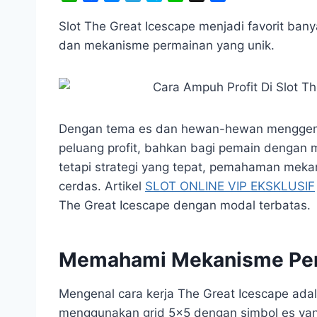
h
a
e
e
k
i
h
a
c
s
l
y
n
a
Slot
The Great Icescape
menjadi favorit bany
t
e
s
e
p
e
r
dan mekanisme permainan yang unik.
s
b
e
g
e
e
A
o
n
r
p
o
g
a
p
k
e
m
r
Dengan tema es dan hewan-hewan menggema
peluang profit, bahkan bagi pemain dengan 
tetapi strategi yang tepat, pemahaman meka
cerdas. Artikel
SLOT ONLINE VIP EKSKLUSIF
The Great Icescape
dengan modal terbatas.
Memahami Mekanisme Pe
Mengenal cara kerja
The Great Icescape
adal
menggunakan grid 5×5 dengan simbol es yang