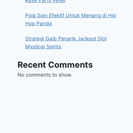
Rave Party Fever
Pola Spin Efektif Untuk Menang di Hip
Hop Panda
Strategi Gaib Penarik Jackpot Slot
Mystical Spirits
Recent Comments
No comments to show.