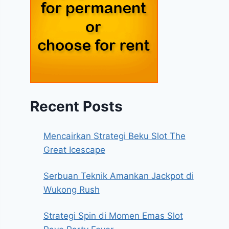
Recent Posts
Mencairkan Strategi Beku Slot The
Great Icescape
Serbuan Teknik Amankan Jackpot di
Wukong Rush
Strategi Spin di Momen Emas Slot