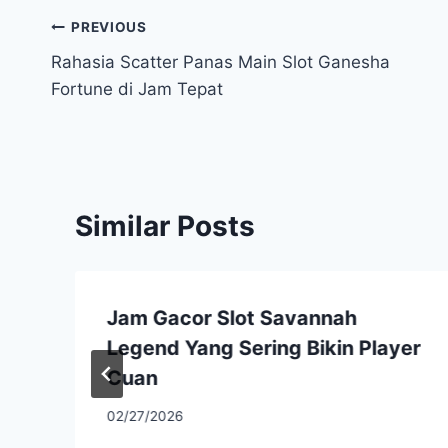
Post
PREVIOUS
Rahasia Scatter Panas Main Slot Ganesha
navigation
Fortune di Jam Tepat
Similar Posts
Jam Gacor Slot Savannah
Legend Yang Sering Bikin Player
Cuan
02/27/2026