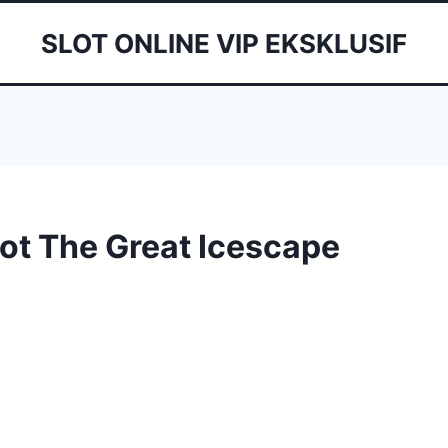
SLOT ONLINE VIP EKSKLUSIF
lot The Great Icescape