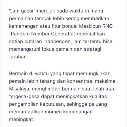
“Jam gacor” merujuk pada waktu di mana
permainan tampak lebih sering memberikan
kemenangan atau fitur bonus. Meskipun RNG
(Random Number Generator) memastikan
setiap putaran independen, jam tertentu bisa
memengaruhi fokus pemain dan strategi
taruhan.
Bermain di waktu yang tepat memungkinkan
pemain lebih tenang dan konsentrasi maksimal.
Misalnya, menghindari bermain saat lelah atau
tergesa-gesa dapat meningkatkan kualitas
pengambilan keputusan, sehingga peluang
memanfaatkan momen kemenangan
meningkat.