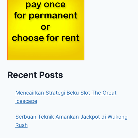
Recent Posts
Mencairkan Strategi Beku Slot The Great
Icescape
Serbuan Teknik Amankan Jackpot di Wukong
Rush