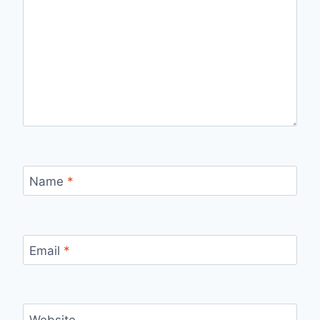
Name
*
Email
*
Website