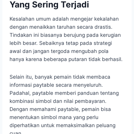
Yang Sering Terjadi
Kesalahan umum adalah mengejar kekalahan
dengan menaikkan taruhan secara drastis.
Tindakan ini biasanya berujung pada kerugian
lebih besar. Sebaiknya tetap pada strategi
awal dan jangan tergoda mengubah pola
hanya karena beberapa putaran tidak berhasil.
Selain itu, banyak pemain tidak membaca
informasi paytable secara menyeluruh.
Padahal, paytable memberi panduan tentang
kombinasi simbol dan nilai pembayaran.
Dengan memahami paytable, pemain bisa
menentukan simbol mana yang perlu
diperhatikan untuk memaksimalkan peluang
cuan.