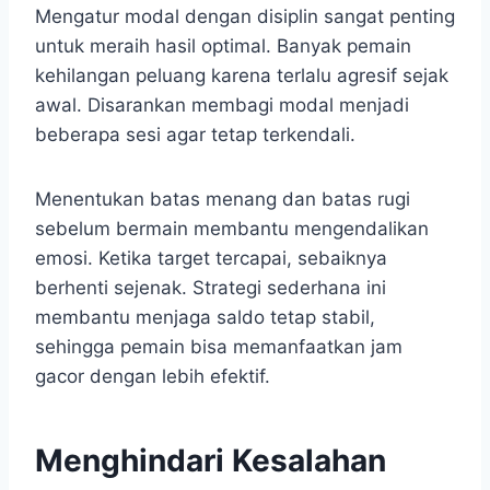
Mengatur modal dengan disiplin sangat penting
untuk meraih hasil optimal. Banyak pemain
kehilangan peluang karena terlalu agresif sejak
awal. Disarankan membagi modal menjadi
beberapa sesi agar tetap terkendali.
Menentukan batas menang dan batas rugi
sebelum bermain membantu mengendalikan
emosi. Ketika target tercapai, sebaiknya
berhenti sejenak. Strategi sederhana ini
membantu menjaga saldo tetap stabil,
sehingga pemain bisa memanfaatkan jam
gacor dengan lebih efektif.
Menghindari Kesalahan