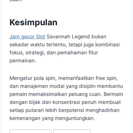
Kesimpulan
Jam gacor Slot
Savannah Legend bukan
sekadar waktu tertentu, tetapi juga kombinasi
fokus, strategi, dan pemahaman fitur
permainan.
Mengatur pola spin, memanfaatkan free spin,
dan manajemen modal yang disiplin membantu
pemain memaksimalkan peluang cuan. Bermain
dengan bijak dan konsentrasi penuh membuat
setiap putaran lebih berpotensi menghadirkan
kemenangan yang menguntungkan.
Post