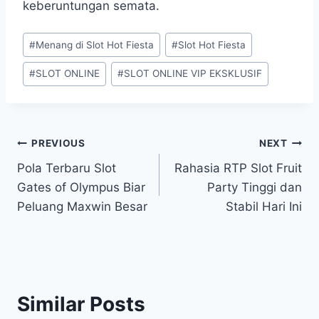
keberuntungan semata.
Post
#
Menang di Slot Hot Fiesta
#
Slot Hot Fiesta
Tags:
#
SLOT ONLINE
#
SLOT ONLINE VIP EKSKLUSIF
Post
PREVIOUS
NEXT
Pola Terbaru Slot
Rahasia RTP Slot Fruit
navigation
Gates of Olympus Biar
Party Tinggi dan
Peluang Maxwin Besar
Stabil Hari Ini
Similar Posts