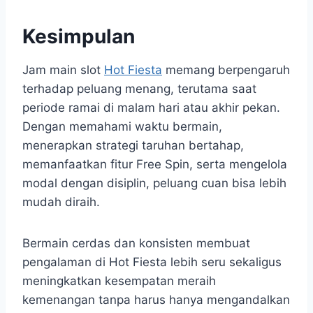
Kesimpulan
Jam main slot
Hot Fiesta
memang berpengaruh
terhadap peluang menang, terutama saat
periode ramai di malam hari atau akhir pekan.
Dengan memahami waktu bermain,
menerapkan strategi taruhan bertahap,
memanfaatkan fitur Free Spin, serta mengelola
modal dengan disiplin, peluang cuan bisa lebih
mudah diraih.
Bermain cerdas dan konsisten membuat
pengalaman di Hot Fiesta lebih seru sekaligus
meningkatkan kesempatan meraih
kemenangan tanpa harus hanya mengandalkan