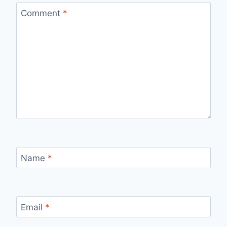
Comment
*
Name
*
Email
*