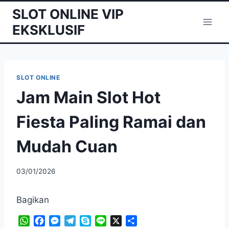
Skip
SLOT ONLINE VIP
to
EKSKLUSIF
content
SLOT ONLINE
Jam Main Slot Hot
Fiesta Paling Ramai dan
Mudah Cuan
03/01/2026
Bagikan
W
F
M
T
S
L
X
S