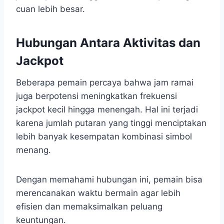
cuan lebih besar.
Hubungan Antara Aktivitas dan
Jackpot
Beberapa pemain percaya bahwa jam ramai
juga berpotensi meningkatkan frekuensi
jackpot kecil hingga menengah. Hal ini terjadi
karena jumlah putaran yang tinggi menciptakan
lebih banyak kesempatan kombinasi simbol
menang.
Dengan memahami hubungan ini, pemain bisa
merencanakan waktu bermain agar lebih
efisien dan memaksimalkan peluang
keuntungan.